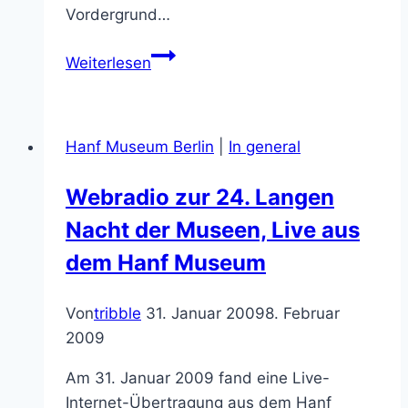
Vordergrund…
25
Weiterlesen
Jahre
Hanf
Museum
Hanf Museum Berlin
|
In general
zur
Langen
Webradio zur 24. Langen
Nacht
Nacht der Museen, Live aus
der
Museen
dem Hanf Museum
Von
tribble
31. Januar 2009
8. Februar
2009
Am 31. Januar 2009 fand eine Live-
Internet-Übertragung aus dem Hanf