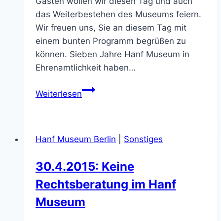
Gästen wollen wir diesen Tag und auch
das Weiterbestehen des Museums feiern.
Wir freuen uns, Sie an diesem Tag mit
einem bunten Programm begrüßen zu
können. Sieben Jahre Hanf Museum in
Ehrenamtlichkeit haben…
Totgesagte
Weiterlesen
leben
länger!
Das
Hanf Museum Berlin
|
Sonstiges
Hanf
Museum
30.4.2015: Keine
feiert
Rechtsberatung im Hanf
seinen
7.
Museum
Geburtstag