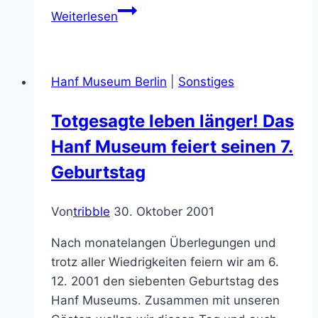
Das
Weiterlesen
Hanf
Museum
im
Hanf Museum Berlin
|
Sonstiges
Jahr
2025
Totgesagte leben länger! Das
Hanf Museum feiert seinen 7.
Geburtstag
Von
tribble
30. Oktober 2001
Nach monatelangen Überlegungen und
trotz aller Wiedrigkeiten feiern wir am 6.
12. 2001 den siebenten Geburtstag des
Hanf Museums. Zusammen mit unseren