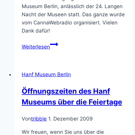
Museum Berlin, anlässlich der 24. Langen
Nacht der Museen statt. Das ganze wurde
vom CannaWebradio organisiert. Vielen
Dank dafür!
Webradio
Weiterlesen
zur
24.
Langen
Hanf Museum Berlin
Nacht
der
Öffnungszeiten des Hanf
Museen,
Museums über die Feiertage
Live
aus
dem
Von
tribble
1. Dezember 2009
Hanf
Wir freuen, wenn Sie uns über die
Museum